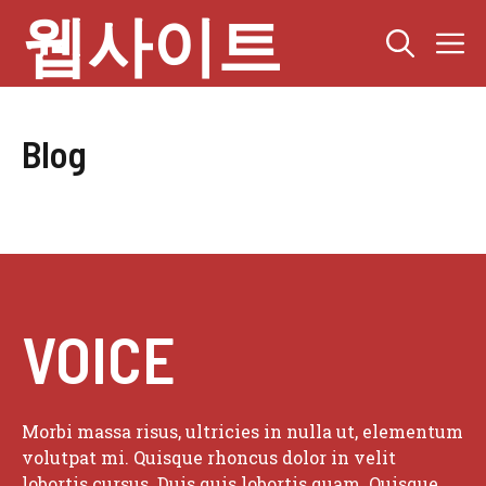
Skip
웹사이트
M
to
content
Blog
VOICE
Morbi massa risus, ultricies in nulla ut, elementum
volutpat mi. Quisque rhoncus dolor in velit
lobortis cursus. Duis quis lobortis quam. Quisque