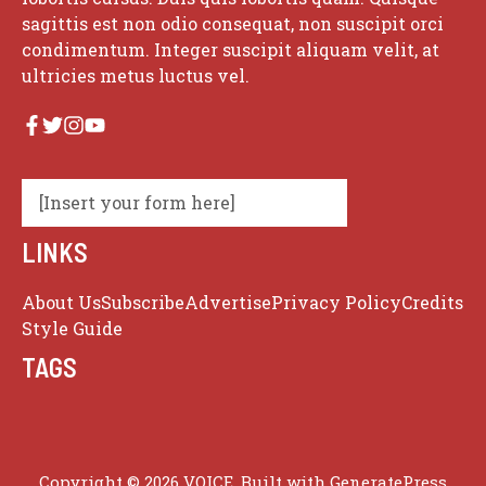
sagittis est non odio consequat, non suscipit orci
condimentum. Integer suscipit aliquam velit, at
ultricies metus luctus vel.
[Insert your form here]
LINKS
About Us
Subscribe
Advertise
Privacy Policy
Credits
Style Guide
TAGS
Copyright © 2026 VOICE. Built with
GeneratePress