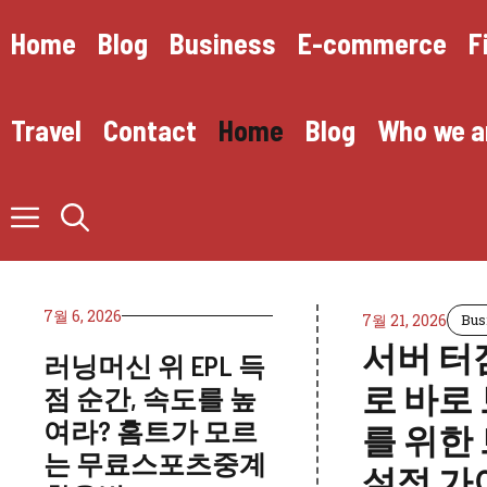
Skip
to
Home
Blog
Business
E-commerce
F
content
Travel
Contact
Home
Blog
Who we a
7월 6, 2026
7월 21, 2026
Bus
서버 터
러닝머신 위 EPL 득
로 바로 
점 순간, 속도를 높
여라? 홈트가 모르
를 위한
는 무료스포츠중계
설정 가