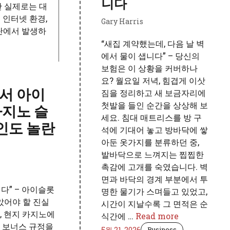
니다
만 실제로는 대
 인터넷 환경,
Gary Harris
 단에서 발생하
“새집 계약했는데, 다음 날 벽
에서 물이 샙니다” – 당신의
보험은 이 상황을 커버하나
요? 월요일 저녁, 힘겹게 이삿
서 아이
짐을 정리하고 새 보금자리에
첫발을 들인 순간을 상상해 보
카지노 슬
세요. 침대 매트리스를 방 구
지인도 놀란
석에 기대어 놓고 방바닥에 쌓
아둔 옷가지를 분류하던 중,
발바닥으로 느껴지는 찝찝한
촉감에 고개를 숙였습니다. 벽
면과 바닥의 경계 부분에서 투
다” – 아이슬롯
명한 물기가 스며들고 있었고,
았어야 할 진실
시간이 지날수록 그 면적은 순
, 현지 카지노에
식간에 …
Read more
 보너스 규정을
5월 21, 2026
Business