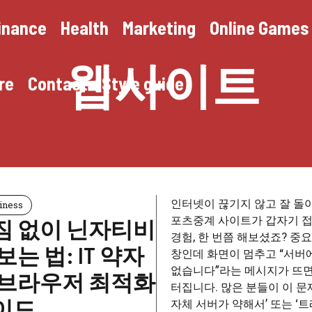
inance
Health
Marketing
Online Games
웹사이트
re
Contact
Style guide
인터넷이 끊기지 않고 잘 돌
iness
포츠중계 사이트가 갑자기 접
짐 없이 닌자티비
경험, 한 번쯤 해보셨죠? 중
보는 법: IT 약자
창인데 화면이 멈추고 “서버
없습니다”라는 메시지가 뜨면
 브라우저 최적화
터집니다. 많은 분들이 이 문
이드
자체 서버가 약해서’ 또는 ‘