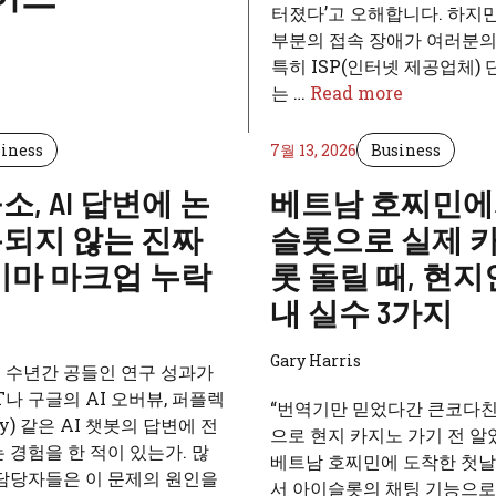
터졌다’고 오해합니다. 하지
부분의 접속 장애가 여러분의
특히 ISP(인터넷 제공업체)
는 …
Read more
iness
7월 13, 2026
Business
, AI 답변에 논
베트남 호찌민에
되지 않는 진짜
슬롯으로 실제 
키마 마크업 누락
롯 돌릴 때, 현
내 실수 3가지
Gary Harris
 수년간 공들인 연구 성과가
T나 구글의 AI 오버뷰, 퍼플렉
“번역기만 믿었다간 큰코다친
ty) 같은 AI 챗봇의 답변에 전
으로 현지 카지노 가기 전 알
 경험을 한 적이 있는가. 많
베트남 호찌민에 도착한 첫날
 담당자들은 이 문제의 원인을
서 아이슬롯의 채팅 기능으로