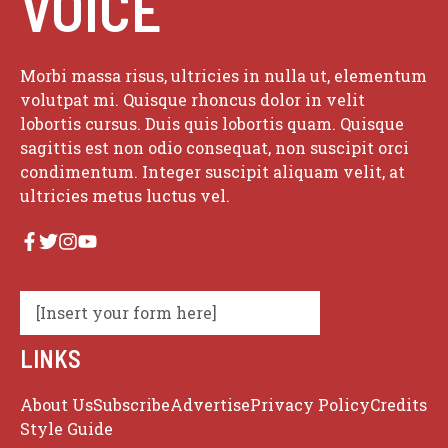
VOICE
Morbi massa risus, ultricies in nulla ut, elementum
volutpat mi. Quisque rhoncus dolor in velit
lobortis cursus. Duis quis lobortis quam. Quisque
sagittis est non odio consequat, non suscipit orci
condimentum. Integer suscipit aliquam velit, at
ultricies metus luctus vel.
[Insert your form here]
LINKS
About Us
Subscribe
Advertise
Privacy Policy
Credits
Style Guide