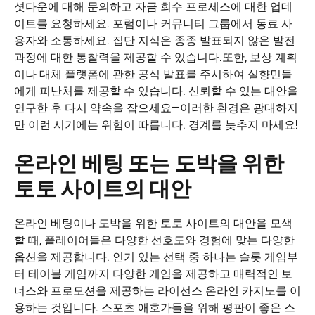
셧다운에 대해 문의하고 자금 회수 프로세스에 대한 업데
이트를 요청하세요. 포럼이나 커뮤니티 그룹에서 동료 사
용자와 소통하세요. 집단 지식은 종종 발표되지 않은 발전
과정에 대한 통찰력을 제공할 수 있습니다.또한, 보상 계획
이나 대체 플랫폼에 관한 공식 발표를 주시하여 실향민들
에게 피난처를 제공할 수 있습니다. 신뢰할 수 있는 대안을
연구한 후 다시 약속을 잡으세요—이러한 환경은 광대하지
만 이런 시기에는 위험이 따릅니다. 경계를 늦추지 마세요!
온라인 베팅 또는 도박을 위한
토토 사이트의 대안
온라인 베팅이나 도박을 위한 토토 사이트의 대안을 모색
할 때, 플레이어들은 다양한 선호도와 경험에 맞는 다양한
옵션을 제공합니다. 인기 있는 선택 중 하나는 슬롯 게임부
터 테이블 게임까지 다양한 게임을 제공하고 매력적인 보
너스와 프로모션을 제공하는 라이선스 온라인 카지노를 이
용하는 것입니다. 스포츠 애호가들을 위해 평판이 좋은 스